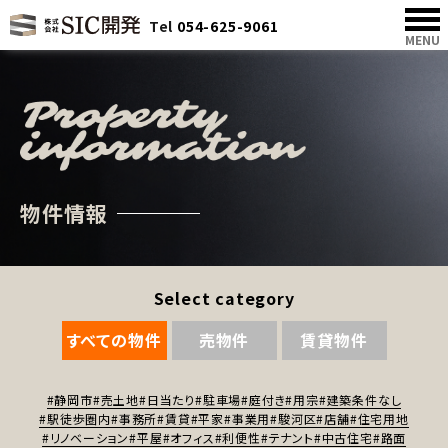
Tel
054-625-9061
MENU
物件情報
Select category
すべての物件
売物件
賃貸物件
#静岡市
#売土地
#日当たり
#駐車場
#庭付き
#用宗
#建築条件なし
#駅徒歩圏内
#事務所
#賃貸
#平家
#事業用
#駿河区
#店舗
#住宅用地
#リノベーション
#平屋
#オフィス
#利便性
#テナント
#中古住宅
#路面