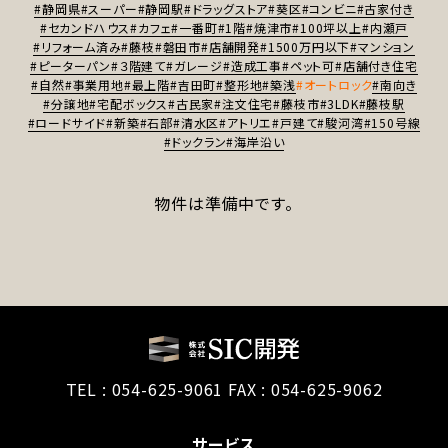
#静岡県
#スーパー
#静岡駅
#ドラッグストア
#葵区
#コンビニ
#古家付き
#セカンドハウス
#カフェ
#一番町
#1階
#焼津市
#100坪以上
#内瀬戸
#リフォーム済み
#藤枝
#磐田市
#店舗開発
#1500万円以下
#マンション
#ピーターパン
#３階建て
#ガレージ
#造成工事
#ペット可
#店舗付き住宅
#自然
#事業用地
#最上階
#吉田町
#整形地
#築浅
#オートロック
#南向き
#分譲地
#宅配ボックス
#古民家
#注文住宅
#藤枝市
#3LDK
#藤枝駅
#ロードサイド
#新築
#石部
#清水区
#アトリエ
#戸建て
#駿河湾
#150号線
#ドックラン
#海岸沿い
物件は準備中です。
TEL :
054-625-9061
FAX : 054-625-9062
サービス