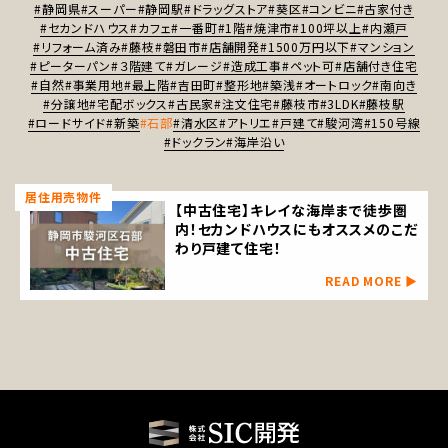
#静岡県
#スーパー
#静岡駅
#ドラッグストア
#葵区
#コンビニ
#古家付き
#セカンドハウス
#カフェ
#一番町
#1階
#焼津市
#100坪以上
#内瀬戸
#リフォーム済み
#藤枝
#磐田市
#店舗開発
#1500万円以下
#マンション
#ピーターパン
#３階建て
#ガレージ
#造成工事
#ペット可
#店舗付き住宅
#自然
#事業用地
#最上階
#吉田町
#整形地
#築浅
#オートロック
#南向き
#分譲地
#宅配ボックス
#古民家
#注文住宅
#藤枝市
#3LDK
#藤枝駅
#ロードサイド
#新築
#石部
#清水区
#アトリエ
#戸建て
#駿河湾
#150号線
#ドックラン
#海岸沿い
居住用売物件
【中古住宅】キレイな海岸まで徒歩圏
内！セカンドハウスにもオススメのこだ
わり戸建て住宅！
READ MORE ▶︎