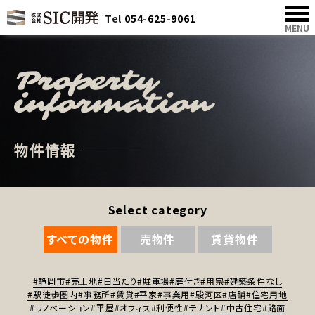
Tel
054-625-9061
MENU
物件情報
Select category
すべての物件
売物件
賃貸物件
#静岡市
#売土地
#日当たり
#駐車場
#庭付き
#用宗
#建築条件なし
#駅徒歩圏内
#事務所
#賃貸
#平家
#事業用
#駿河区
#店舗
#住宅用地
#リノベーション
#平屋
#オフィス
#利便性
#テナント
#中古住宅
#路面